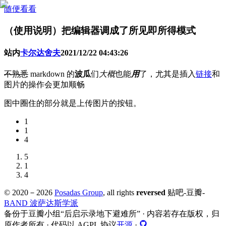
随便看看
（使用说明）把编辑器调成了所见即所得模式
站内
卡尔达舍夫
2021/12/22 04:43:26
不熟悉
markdown 的
波瓜
们
大概
也能
用
了，尤其是插入
链接
和
图片的操作会更加顺畅
图中圈住的部分就是上传图片的按钮。​
1
1
4
5
1
4
© 2020－
2026
Posadas Group
, all rights
reversed
贴吧-豆瓣-
BAND 波萨达斯学派
备份于豆瓣小组“后启示录地下避难所” · 内容若存在版权，归
原作者所有 · 代码以 AGPL 协议
开源
·