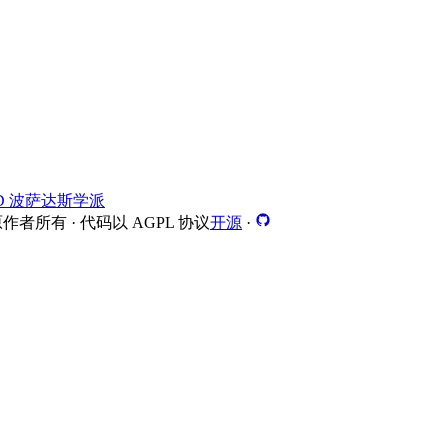
D 波萨达斯学派
所有 · 代码以 AGPL 协议
开源
·