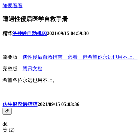
随便看看
遭遇性侵后医学自救手册
精华
𖤐神经自动机Ⓐ
2021/09/15 04:59:30
简要版：
遇性侵后自救指南，必看！但希望你永远也用不上。
完整版：
腾讯文档
希望各位永远也用不上。
仿生银渐层猫猫
2021/09/15 05:03:36
dd
赞
(
2
)