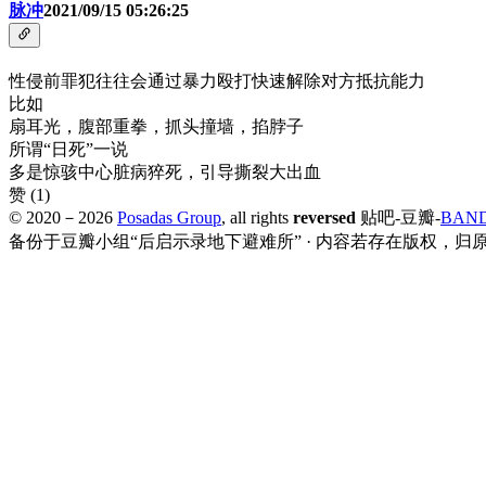
脉冲
2021/09/15 05:26:25
性侵前罪犯往往会通过暴力殴打快速解除对方抵抗能力
比如
扇耳光，腹部重拳，抓头撞墙，掐脖子
所谓“日死”一说
多是惊骇中心脏病猝死，引导撕裂大出血
赞
(
1
)
© 2020－
2026
Posadas Group
, all rights
reversed
贴吧-豆瓣-
BAN
备份于豆瓣小组“后启示录地下避难所” · 内容若存在版权，归原作者