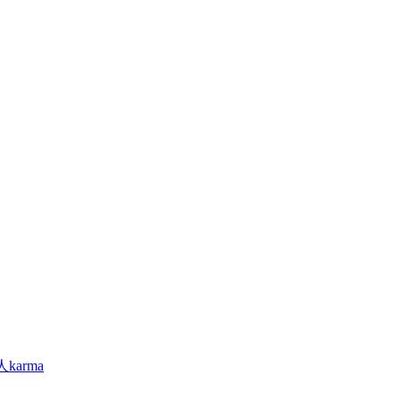
karma