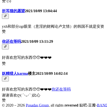
赞
(
5
)
折耳猫的愿望
2021/10/09 13:04:44
yxh和部分zgr眼里（意淫的财阀论卢文情）的韩国不就是安资
赞
你还在等吗
2021/10/09 13:11:29
好喜欢您写的东西🥺🥺❤️❤️❤️
赞
妖精猎人karma
楼主
2021/10/09 14:02:14
好喜欢您写的东西🥺🥺❤️❤️❤️
你还在等吗
谢谢喜欢ღ( ´･ᴗ･` )比心
赞
© 2020－
2026
Posadas Group
, all rights
reversed
贴吧-豆瓣-
BAN