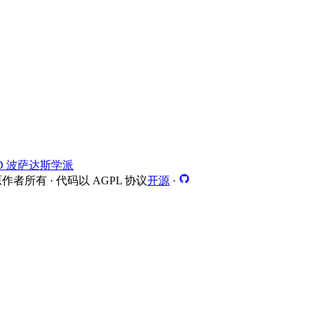
D 波萨达斯学派
所有 · 代码以 AGPL 协议
开源
·