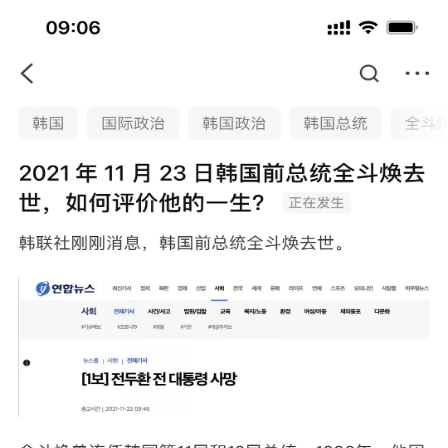
随便看看
速报：韩联社消息，全斗焕于今日去世
仁东张世东
2021/11/23 01:06:21
© 2020－
2026
Posadas Group
, all rights
reversed
贴吧-豆瓣-
BAND 波萨达斯学派
备份于豆瓣小组“后启示录地下避难所” · 内容若存在版权，归
原作者所有 · 代码以 AGPL 协议
开源
·