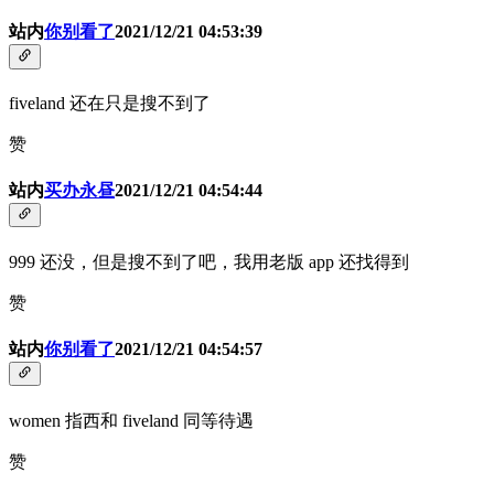
站内
你别看了
2021/12/21 04:53:39
fiveland 还在只是搜不到了
赞
站内
买办永昼
2021/12/21 04:54:44
999 还没，但是搜不到了吧，我用老版 app 还找得到
赞
站内
你别看了
2021/12/21 04:54:57
women 指西和 fiveland 同等待遇
赞