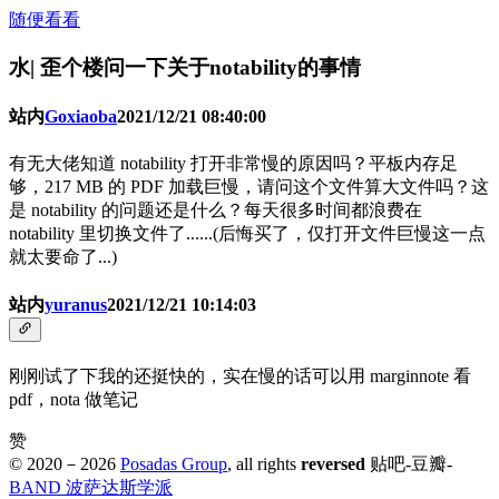
随便看看
水| 歪个楼问一下关于notability的事情
站内
Goxiaoba
2021/12/21 08:40:00
有无大佬知道 notability 打开非常慢的原因吗？平板内存足
够，217 MB 的 PDF 加载巨慢，请问这个文件算大文件吗？这
是 notability 的问题还是什么？每天很多时间都浪费在
notability 里切换文件了......(后悔买了，仅打开文件巨慢这一点
就太要命了...)
站内
yuranus
2021/12/21 10:14:03
刚刚试了下我的还挺快的，实在慢的话可以用 marginnote 看
pdf，nota 做笔记
赞
© 2020－
2026
Posadas Group
, all rights
reversed
贴吧-豆瓣-
BAND 波萨达斯学派