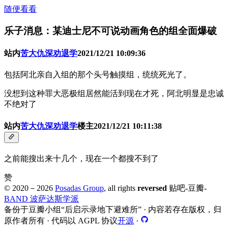
随便看看
乐子消息：某迪士尼不可说动画角色的组全面爆破
站内
苦大仇深劝退学
2021/12/21 10:09:36
包括阿北亲自入组的那个头号触摸组，统统死光了。
没想到这种罪大恶极组居然能活到现在才死，阿北明显是忠诚
不绝对了
站内
苦大仇深劝退学
楼主
2021/12/21 10:11:38
之前能搜出来十几个，现在一个都搜不到了
赞
© 2020－
2026
Posadas Group
, all rights
reversed
贴吧-豆瓣-
BAND 波萨达斯学派
备份于豆瓣小组“后启示录地下避难所” · 内容若存在版权，归
原作者所有 · 代码以 AGPL 协议
开源
·